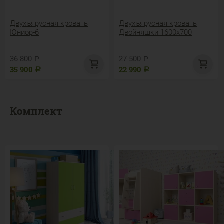
Двухъярусная кровать
Двухъярусная кровать
Юниор-6
Двойняшки 1600х700
36 800
27 500
Р
Р
35 900
22 990
Р
Р
Комплект