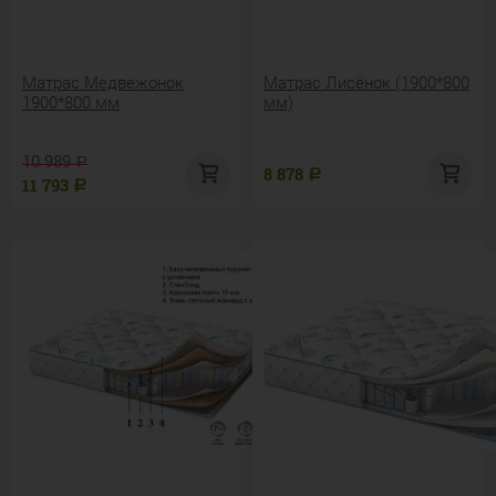
Матрас Медвежонок
Матрас Лисёнок (1900*800
1900*800 мм
мм)
10 989
Р
8 878
Р
11 793
Р