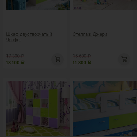
Шкаф двустворчатый
Стеллаж Джери
Ярофф
17 300
15 600
Р
Р
18 100
11 300
Р
Р