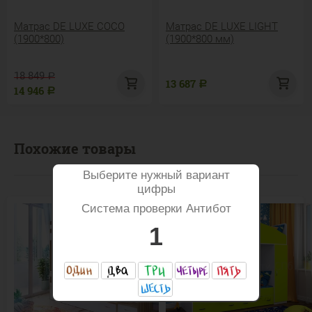
Матрас DE LUXE COCO
Матрас DE LUXE LIGHT
(1900*800)
(1900*800 мм)
18 849
Р
13 687
Р
14 946
Р
Похожие товары
Выберите нужный вариант
цифры
Система проверки Антибот
1