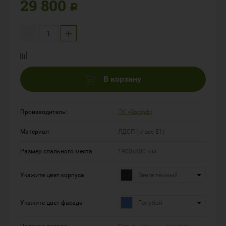
29 800
Р
−
+
В корзину
Производитель:
ПК «Ярофф»
Материал
ЛДСП (класс Е1)
Размер спального места
1900х800 мм
Укажите цвет корпуса
Венге тёмный
Укажите цвет фасада
Голубой