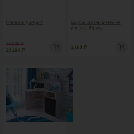
Стеллаж Джери-2
Бортик ограничитель на
кровать Юниор
23 200
Р
2 100
Р
20 200
Р