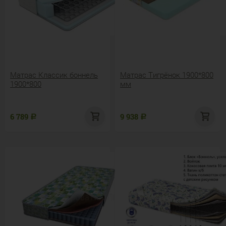
Матрас Классик боннель
Матрас Тигрёнок 1900*800
1900*800
мм
6 789
9 938
Р
Р