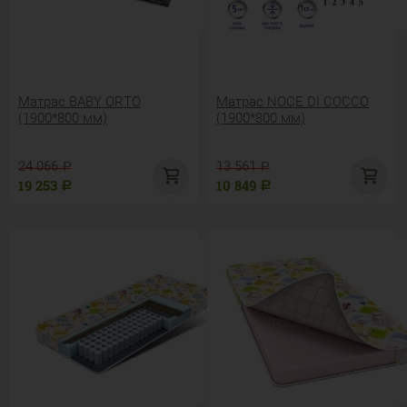
Матрас BABY ORTO
Матрас NOCE DI COCCO
(1900*800 мм)
(1900*800 мм)
24 066
13 561
Р
Р
19 253
10 849
Р
Р