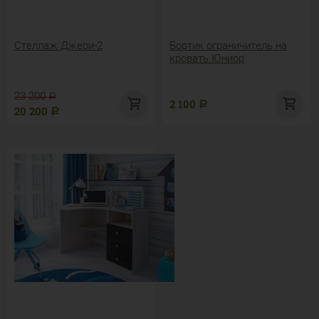
Стеллаж Джери-2
Бортик ограничитель на
кровать Юниор
23 200
Р
2 100
Р
20 200
Р