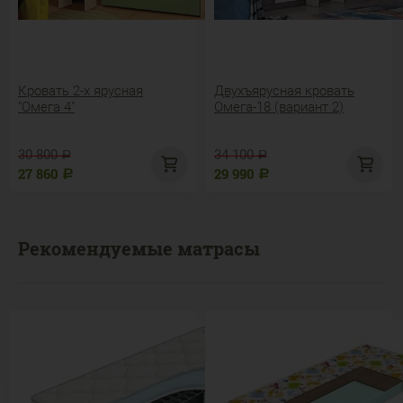
Кровать 2-х ярусная
Двухъярусная кровать
"Омега 4"
Омега-18 (вариант 2)
30 800
34 100
Р
Р
27 860
29 990
Р
Р
Рекомендуемые матрасы