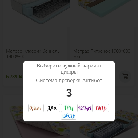
Матрас Классик боннель
Матрас Тигрёнок 1900*800
1900*800
мм
Выберите нужный вариант
цифры
6 789
9 938
Р
Р
Система проверки Антибот
3