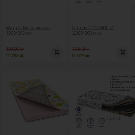
Матрас Медвежонок
Матрас CON MOLLA
1900*800 мм
(2000*800 мм)
10 989
13 849
Р
Р
11 793
11 079
Р
Р