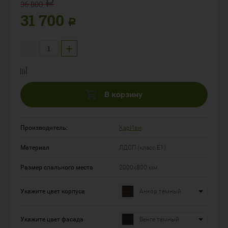
Р
36 800
31 700
Р
−
+
В корзину
Производитель:
КарИви
Материал
ЛДСП (класс Е1)
Размер спального места
2000х800 мм
Укажите цвет корпуса
Анкор тёмный
Укажите цвет фасада
Венге тёмный