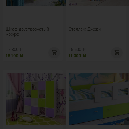
Шкаф двустворчатый
Стеллаж Джери
Ярофф
17 300
15 600
Р
Р
18 100
11 300
Р
Р