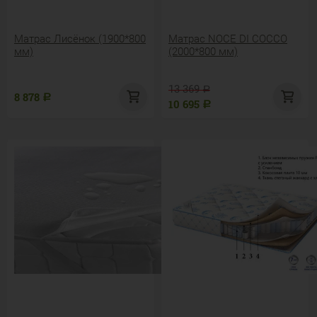
Матрас Лисёнок (1900*800
Матрас NOCE DI COCCO
мм)
(2000*800 мм)
13 369
Р
8 878
Р
10 695
Р