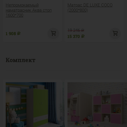
Непромокаемый
Матрас DE LUXE COCO
наматрасник Аква стоп
(2000*800)
1600*700
19 246
Р
1 908
Р
15 370
Р
Комплект