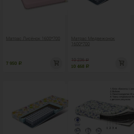
Матрас Лисёнок 1600*700
Матрас Медвежонок
1600*700
10 236
Р
7 950
Р
10 468
Р