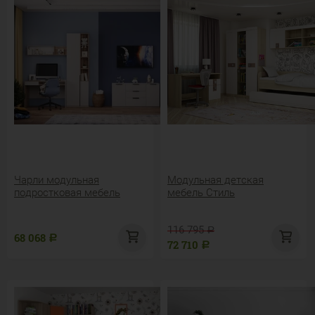
Чарли модульная
Модульная детская
подростковая мебель
мебель Стиль
116 795
Р
68 068
Р
72 710
Р