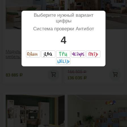
Выберите нужный вариант
цифры
Система проверки Антибот
4
Модульная подростковая
Детская "Фрегат"
мебель Дублин Стоун
166 505
Р
83 885
Р
136 035
Р