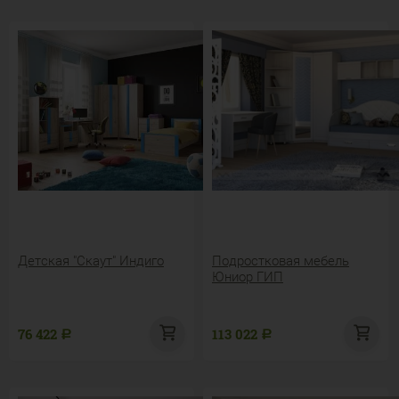
Детская "Скаут" Индиго
Подростковая мебель
Юниор ГИП
76 422
113 022
Р
Р