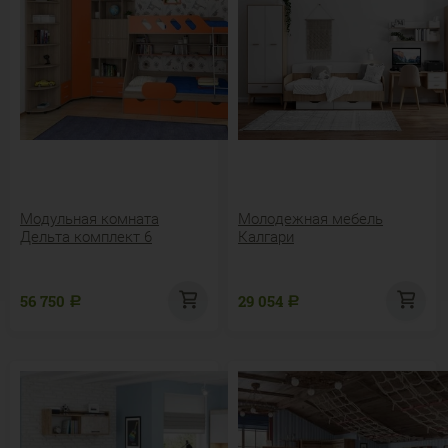
Модульная комната
Молодежная мебель
Дельта комплект 6
Калгари
56 750
29 054
Р
Р