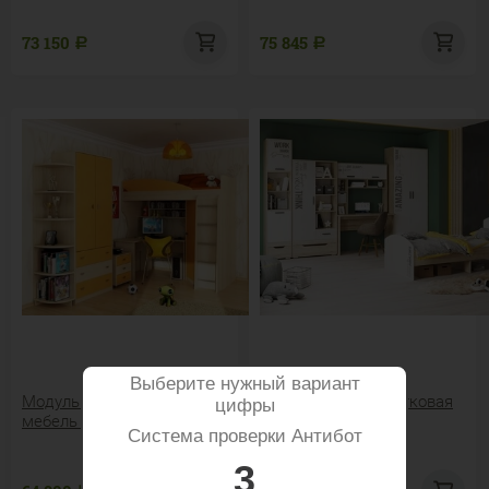
73 150
75 845
Р
Р
Выберите нужный вариант
Модульная подростковая
Модульная подростковая
цифры
мебель «Мальта»
мебель Джуниор
Система проверки Антибот
3