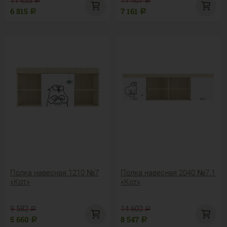
11 633
11 407
Р
Р
6 815
7 161
Р
Р
Полка навесная 1210 №7
Полка навесная 2040 №7.1
«Кот»
«Кот»
9 582
14 602
Р
Р
5 660
8 547
Р
Р