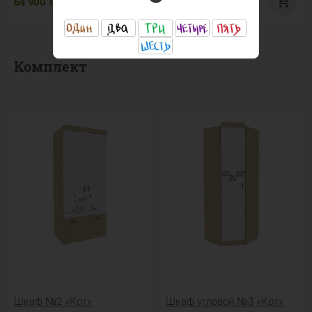
64 900
79 860
Р
Р
Комплект
Шкаф №2 «Кот»
Шкаф угловой №3 «Кот»