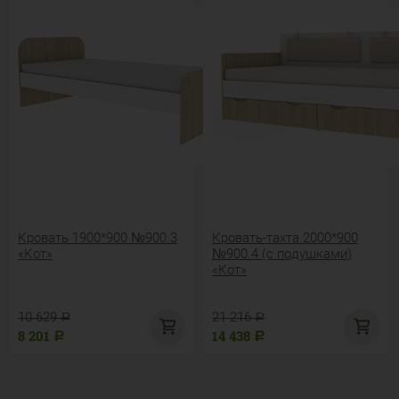
Кровать 1900*900 №900.3
Кровать-тахта 2000*900
«Кот»
№900.4 (с подушками)
«Кот»
10 629
21 216
Р
Р
8 201
14 438
Р
Р