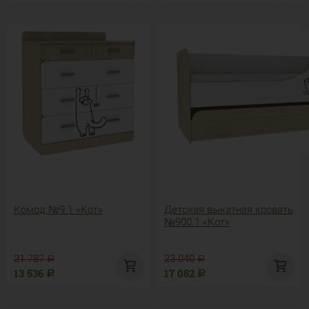
Комод №9.1 «Кот»
Детская выкатная кровать
№900.1 «Кот»
21 787
23 040
Р
Р
13 536
17 082
Р
Р