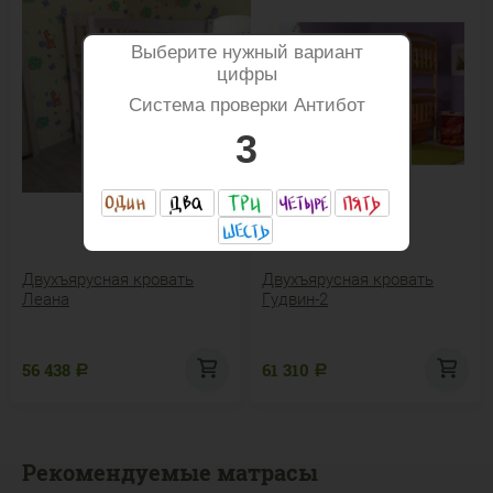
Выберите нужный вариант
цифры
Система проверки Антибот
3
Двухъярусная кровать
Двухъярусная кровать
Леана
Гудвин-2
56 438
61 310
Р
Р
Рекомендуемые матрасы