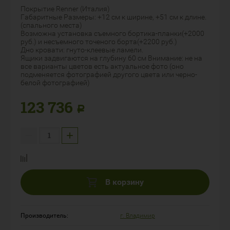
Покрытие Renner (Италия)
Габаритные Размеры: +12 см к ширине, +51 см к длине.
(спального места)
Возможна установка съемного бортика-планки(+2000
руб.) и несъемного точеного борта(+2200 руб.)
Дно кровати: гнуто-клеевые ламели.
Ящики задвигаются на глубину 60 см Внимание: не на
все варианты цветов есть актуальное фото (оно
подменяется фотографией другого цвета или черно-
белой фотографией)
123 736
Р
−
+
В корзину
Производитель:
г. Владимир