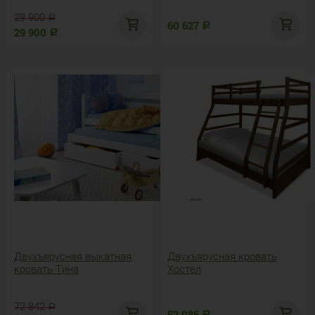
29 900
Р
60 627
Р
29 900
Р
Двухъярусная выкатная
Двухъярусная кровать
кровать Тина
Хостел
72 842
Р
52 086
Р