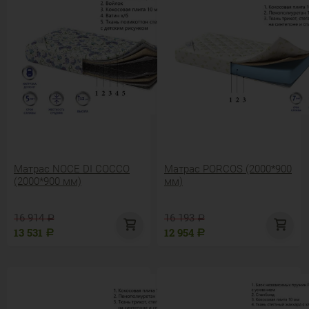
Матрас NOCE DI COCCO
Матрас PORCOS (2000*900
(2000*900 мм)
мм)
16 914
16 193
Р
Р
13 531
12 954
Р
Р