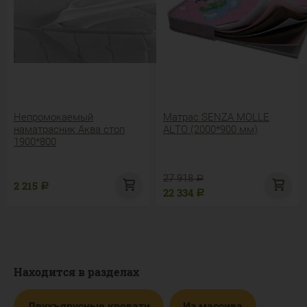
Непромокаемый
Матрас SENZA MOLLE
наматрасник Аква стоп
ALTO (2000*900 мм)
1900*800
27 918
Р
2 215
Р
22 334
Р
Находится в разделах
Двухъярусные кровати
Из массива