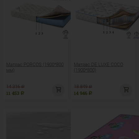
Матрас PORCOS (1900*800
Матрас DE LUXE COCO
мм)
(1900*800)
14 316
18 849
Р
Р
11 453
14 946
Р
Р